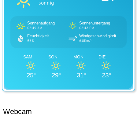
sonnig
Sonnenaufgang
Sonnenuntergang
05:49 AM
08:43 PM
Feuchtigkeit
Windgeschwindigkeit
56%
6.8Km/h
SAM
SON
MON
DIE
25°
29°
31°
23°
Webcam