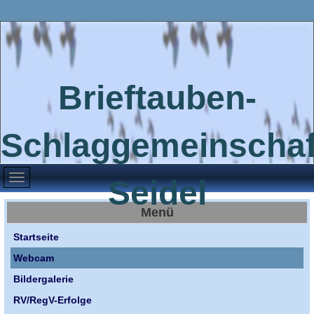
Brieftauben-
Schlaggemeinschaf
Seidel
Menü
Startseite
Webcam
Bildergalerie
RV/RegV-Erfolge